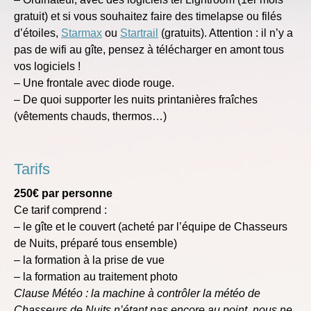
gratuit) et si vous souhaitez faire des timelapse ou filés
d’étoiles,
Starmax
ou
Startrail
(gratuits). Attention : il n’y a
pas de wifi au gîte, pensez à télécharger en amont tous
vos logiciels !
– Une frontale avec diode rouge.
– De quoi supporter les nuits printanières fraîches
(vêtements chauds, thermos…)
Tarifs
250€ par personne
Ce tarif comprend :
– le gîte et le couvert (acheté par l’équipe de Chasseurs
de Nuits, préparé tous ensemble)
– la formation à la prise de vue
– la formation au traitement photo
Clause Météo : la machine à contrôler la météo de
Chasseurs de Nuits n’étant pas encore au point, nous ne