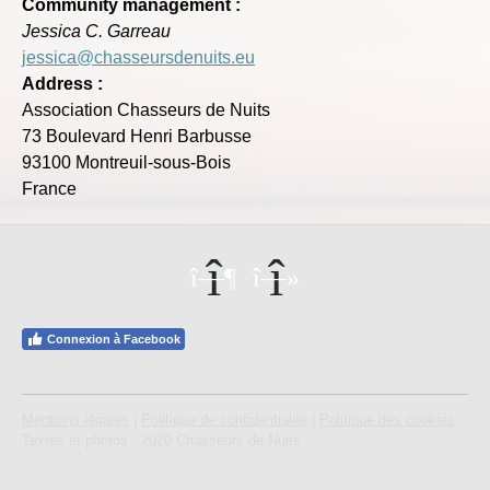
Community management :
Jessica C. Garreau
jessica@chasseursdenuits.eu
Address :
Association Chasseurs de Nuits
73 Boulevard Henri Barbusse
93100 Montreuil-sous-Bois
France
Connexion à Facebook
Mentions légales
|
Politique de confidentialité
|
Politique des cookies
Textes et photos : 2020 Chasseurs de Nuits